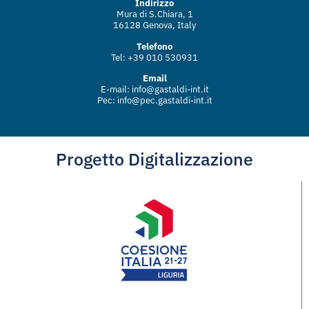
Indirizzo
Mura di S.Chiara, 1
16128 Genova, Italy
Telefono
Tel: +39 010 530931
Email
E-mail:
info@gastaldi-int.it
Pec:
info@pec.gastaldi-int.it
Progetto Digitalizzazione